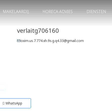
MAKELAARDIJ
HORECA ADVIES
DIENSTEN
verlaitg706160
oxim.us.7.774.xh.9s.g.q4.33@gmail.com
WhatsApp