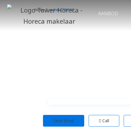
Home
verlaitg706160
AANBOD
Send Email
Call