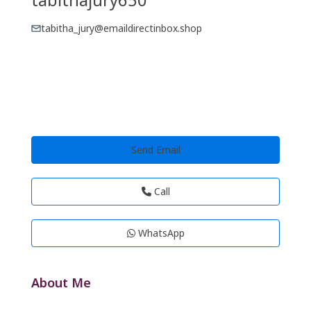
tabitha_jury@emaildirectinbox.shop
Send Email
Call
WhatsApp
About Me