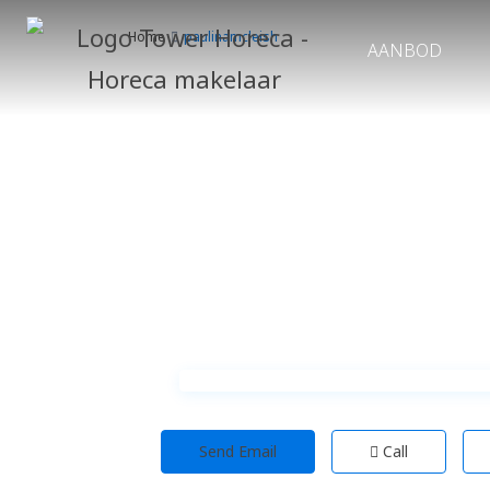
Home
paulinamcleish
AANBOD
Send Email
Call