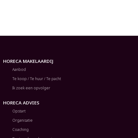
HORECA MAKELAARDIJ
Aanbod
Te koop / Te huur / Te pacht
Ik zoek een opvolger
HORECA ADVIES
Opstart
Organisatie
Coaching