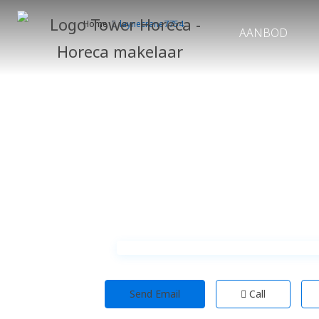
Home
laynecrane7754
AANBOD
Send Email
Call