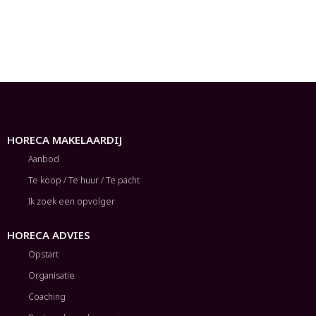
HORECA MAKELAARDIJ
Aanbod
Te koop / Te huur / Te pacht
Ik zoek een opvolger
HORECA ADVIES
Opstart
Organisatie
Coaching