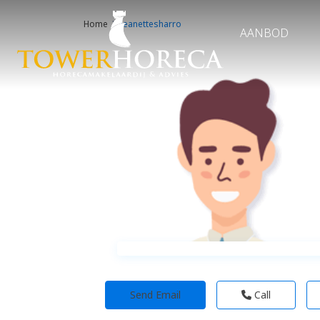
Home
jeanettesharro
AANBOD
Send Email
Call