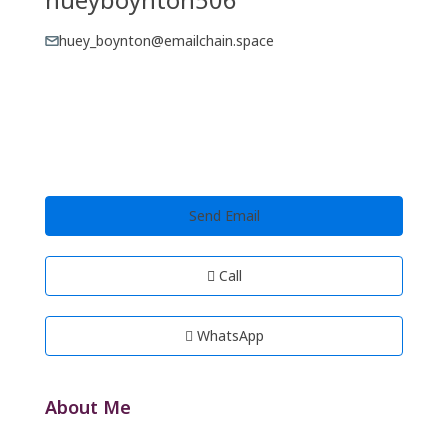
huey_boynton@emailchain.space
Send Email
Call
WhatsApp
About Me