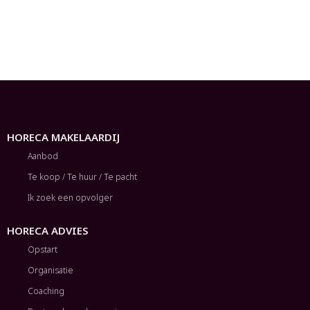
HORECA MAKELAARDIJ
Aanbod
Te koop / Te huur / Te pacht
Ik zoek een opvolger
HORECA ADVIES
Opstart
Organisatie
Coaching