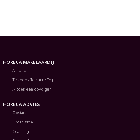
HORECA MAKELAARDIJ
Aanbod
Te koop / Te huur / Te pacht
Ik zoek een opvolger
HORECA ADVIES
Opstart
Organisatie
Coaching