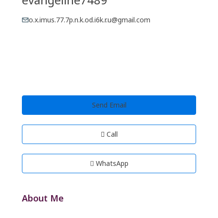
o.x.imus.77.7p.n.k.od.i6k.r.u@gmail.com
Send Email
Call
WhatsApp
About Me