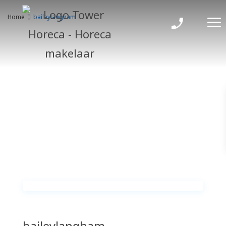
Home
baileylangham
baileylangham