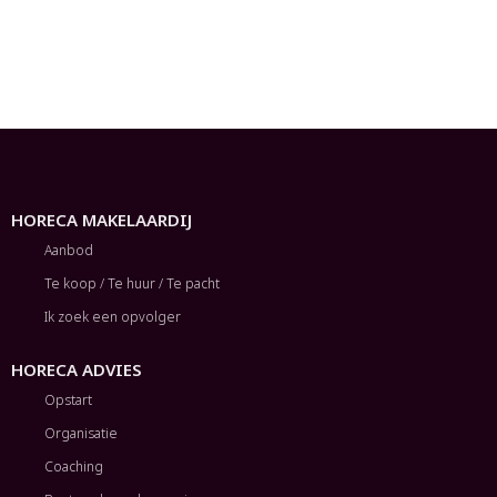
HORECA MAKELAARDIJ
Aanbod
Te koop / Te huur / Te pacht
Ik zoek een opvolger
HORECA ADVIES
Opstart
Organisatie
Coaching