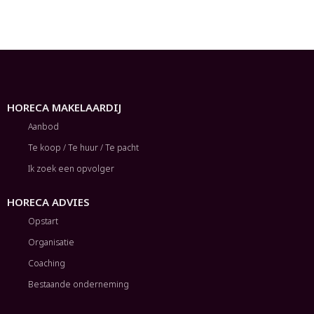
HORECA MAKELAARDIJ
Aanbod
Te koop / Te huur / Te pacht
Ik zoek een opvolger
HORECA ADVIES
Opstart
Organisatie
Coaching
Bestaande onderneming