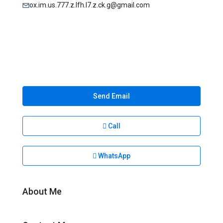
ox.im.us.777.z.lfh.l7.z.ck.g@gmail.com
Send Email
Call
WhatsApp
About Me