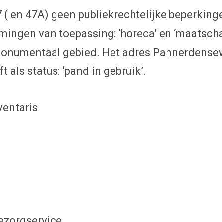
 en 47A) geen publiekrechtelijke beperkingen
en van toepassing: ‘horeca’ en ‘maatschappe
onumentaal gebied. Het adres Pannerdenseweg 
t als status: ‘pand in gebruik’.
ventaris
 bezorgservice