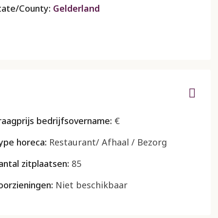
tate/County:
Gelderland
raagprijs bedrijfsovername:
€
ype horeca:
Restaurant/ Afhaal / Bezorg
antal zitplaatsen:
85
oorzieningen:
Niet beschikbaar