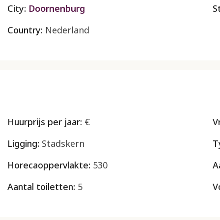
City:
Doornenburg
S
Country:
Nederland
Huurprijs per jaar:
€
V
Ligging:
Stadskern
T
Horecaoppervlakte:
530
A
Aantal toiletten:
5
V