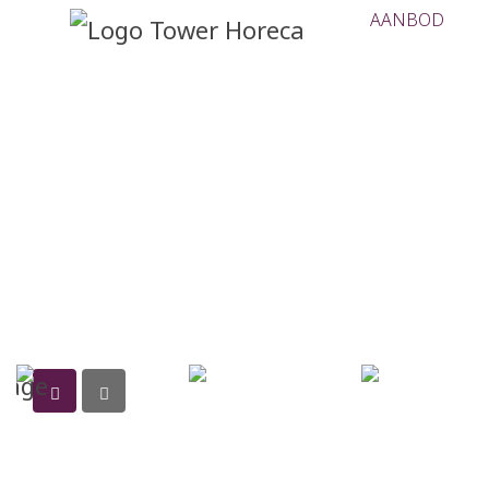
AANBOD
Te koop : onroer
beleggingspand)