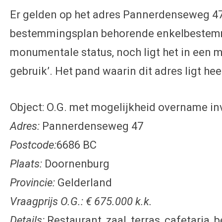
Er gelden op het adres Pannerdenseweg 47 (
bestemmingsplan behorende enkelbestemming
monumentale status, noch ligt het in een m
gebruik’. Het pand waarin dit adres ligt heef
Object: O.G. met mogelijkheid overname in
Adres:
Pannerdenseweg 47
Postcode:
6686 BC
Plaats:
Doornenburg
Provincie:
Gelderland
Vraagprijs O.G.:
€ 675.000 k.k.
Details:
Restaurant, zaal, terras, cafetaria,