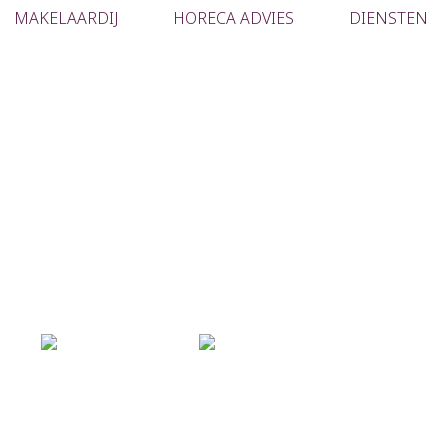
MAKELAARDIJ
HORECA ADVIES
DIENSTEN
end goed met zeer ruim