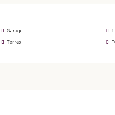
Garage
I
Terras
T